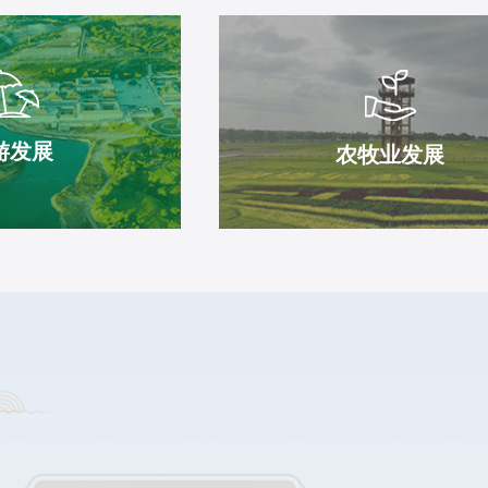
市
尔
郡、
东
旗
上
部，
地
郡，
毛
处
上
乌
鄂
郡
素
尔
广
游发展
农牧业发展
沙
多
衍
漠
斯
县
东
高
治
南
原
今
端。
东
纳
北
侧，
日
与
属
松
包
于
镇
头
典
勿
市、
型
图
东
的
门
与
中
村。
游发展
农牧业发展
呼
温
西