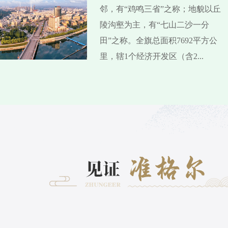
邻，有“鸡鸣三省”之称；地貌以丘
陵沟壑为主，有“七山二沙一分
田”之称。全旗总面积7692平方公
里，辖1个经济开发区（含2...