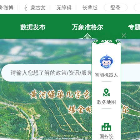
务微博
蒙古文
无障碍
长辈版
登录
数据发布
万象准格尔
专
智能机器人
政务地图
国务院