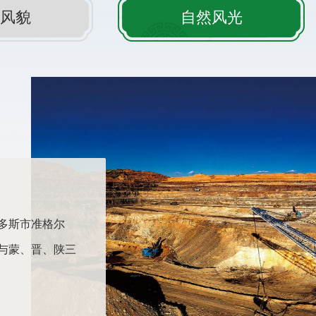
风貌
自然风光
尔旗十二连城乡黑圪
托县，注册的名称为神