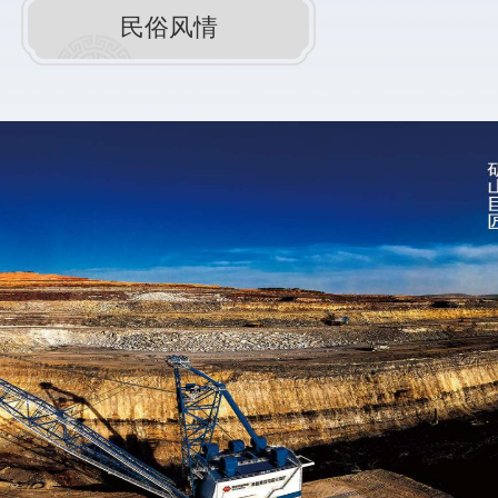
民俗风情
和
带
汉
浩
大
时
特
陆
属
市
性
云
隔
半
中、
黄
干
西
河
旱
河
相
气
2
郡，
望，
候,
云
东
四
中
南、
季
郡
南
分
沙
部
明，
南
与
无
县
山
霜
治
西
期
今
省
较
十
的
长，