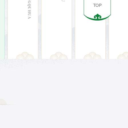
TOP
准
准
准
格
格
格
尔
尔
尔
旗
旗
地
位
气
秦
于
候
朝
鄂
数
时
尔
据
属
多
准
云
斯
格
中